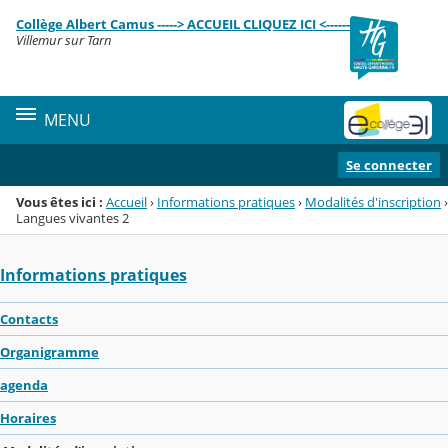
Panneau de gestion des cookies
Collège Albert Camus -----> ACCUEIL CLIQUEZ ICI <------
Menu de la rubrique
Contenu
Villemur sur Tarn
MENU
Se connecter
Vous êtes ici :
Accueil
›
Informations pratiques
›
Modalités d'inscription
›
Langues vivantes 2
Informations pratiques
Contacts
Organigramme
agenda
Horaires