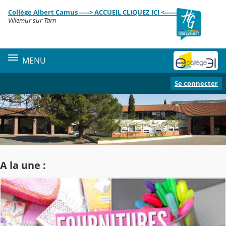
Panneau de gestion des cookies
Collège Albert Camus -----> ACCUEIL CLIQUEZ ICI <------
Contenu
Villemur sur Tarn
MENU
Se connecter
A la une :