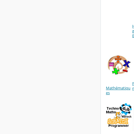
H
Mathématiqu
es