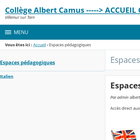
Panneau de gestion des cookies
Collège Albert Camus -----> ACCUEIL C
Menu de la rubrique
Contenu
Villemur sur Tarn
MENU
Vous êtes ici :
Accueil
›
Espaces pédagogiques
Espace
Espaces pédagogiques
Italien
Espace
Par admin albert-
Accès direct au