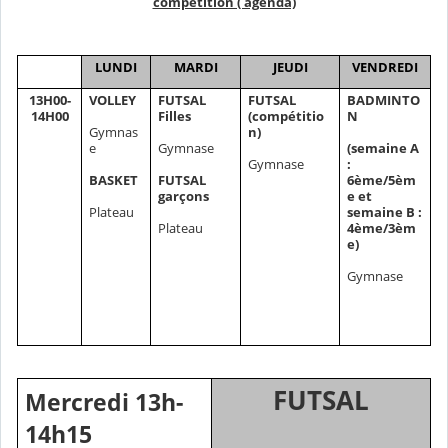
compétition ( agenda)
LUNDI
MARDI
JEUDI
VENDREDI
13H00-
VOLLEY
FUTSAL
FUTSAL
BADMINTO
14H00
Filles
(compétitio
N
Gymnas
n)
e
Gymnase
(semaine A
Gymnase
:
BASKET
FUTSAL
6ème/5èm
garçons
e et
Plateau
semaine B :
Plateau
4ème/3èm
e)
Gymnase
FUTSAL
Mercredi
13h-
14h15