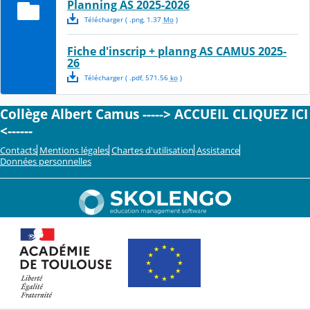
Planning AS 2025-2026
Télécharger
( .
png
,
1.37
Mo
)
Fiche d'inscrip + planng AS CAMUS 2025-
26
Télécharger
( .
pdf
,
571.56
ko
)
Collège Albert Camus -----> ACCUEIL CLIQUEZ ICI
<------
Contacts
Mentions légales
Chartes d'utilisation
Assistance
Données personnelles