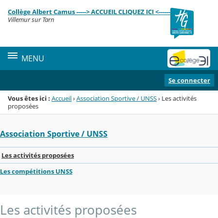
Panneau de gestion des cookies
Collège Albert Camus -----> ACCUEIL CLIQUEZ ICI <------
Menu de la rubrique
Contenu
Villemur sur Tarn
MENU
Se connecter
Vous êtes ici :
Accueil
›
Association Sportive / UNSS
›
Les activités
proposées
Association Sportive / UNSS
Les activités proposées
Les compétitions UNSS
Les activités proposées