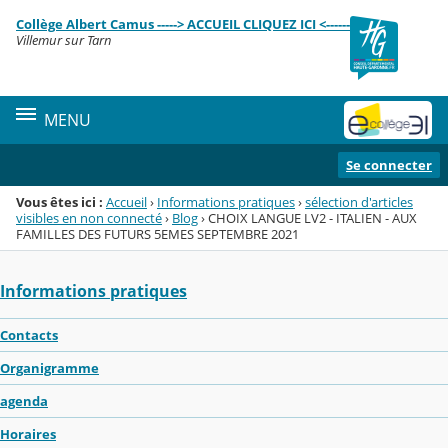
Panneau de gestion des cookies
Collège Albert Camus -----> ACCUEIL CLIQUEZ ICI <------
Menu de la rubrique
Contenu
Villemur sur Tarn
MENU
Se connecter
Vous êtes ici :
Accueil
›
Informations pratiques
›
sélection d'articles
visibles en non connecté
›
Blog
›
CHOIX LANGUE LV2 - ITALIEN - AUX
FAMILLES DES FUTURS 5EMES SEPTEMBRE 2021
Informations pratiques
Contacts
Organigramme
agenda
Horaires