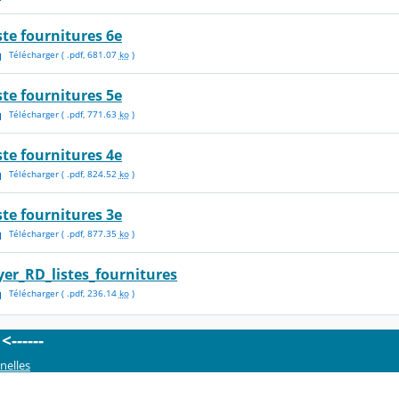
iste fournitures 6e
Télécharger
( .
pdf
,
681.07
ko
)
iste fournitures 5e
Télécharger
( .
pdf
,
771.63
ko
)
iste fournitures 4e
Télécharger
( .
pdf
,
824.52
ko
)
iste fournitures 3e
Télécharger
( .
pdf
,
877.35
ko
)
lyer_RD_listes_fournitures
Télécharger
( .
pdf
,
236.14
ko
)
------
nelles