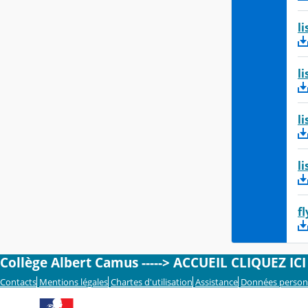
l
l
l
l
f
Collège Albert Camus -----> ACCUEIL CLIQUEZ ICI <
Contacts
Mentions légales
Chartes d'utilisation
Assistance
Données person