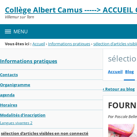
Panneau de gestion des cookies
Collège Albert Camus -----> ACCUEIL C
Menu de la rubrique
Contenu
Villemur sur Tarn
MENU
Vous êtes ici :
Accueil
›
Informations pratiques
›
sélection d'articles visi
sélectio
Informations pratiques
Accueil
Blog
Contacts
Organigramme
‹
Retour au blog
agenda
FOURNI
Horaires
Modalités d'inscription
Par Pascale Belle
Langues vivantes 2
sélection d'articles visibles en non connecté