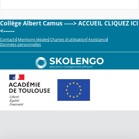
Collège Albert Camus -----> ACCUEIL CLIQUEZ ICI
<------
Contacts
Mentions légales
Chartes d'utilisation
Assistance
Données personnelles