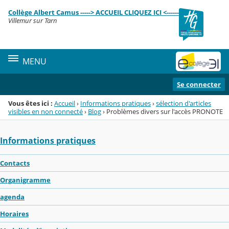
Panneau de gestion des cookies
Collège Albert Camus -----> ACCUEIL CLIQUEZ ICI <------
Menu de la rubrique
Contenu
Villemur sur Tarn
MENU
Se connecter
Vous êtes ici :
Accueil
›
Informations pratiques
›
sélection d'articles
visibles en non connecté
›
Blog
›
Problèmes divers sur l'accès PRONOTE
Informations pratiques
Contacts
Organigramme
agenda
Horaires